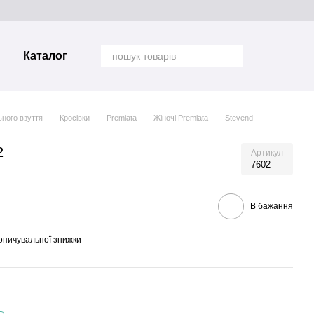
Каталог
ьного взуття
Кросівки
Premiata
Жіночі Premiata
Stevend
2
Артикул
7602
В бажання
опичувальної знижки