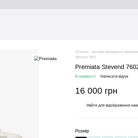
OFkross - магазин брендового оригінал
Stevend 7602
Premiata Stevend 760
В наявності
Написати відгук
16 000 грн
Увійти
для відображення нак
%
Розмір