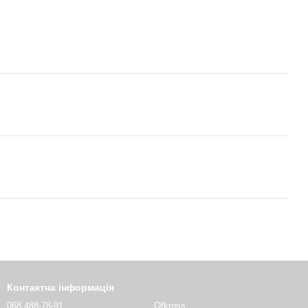
Контактна інформація
068 488-78-91
Ofkross