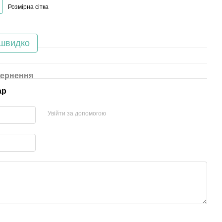
Розмірна сітка
 швидко
ернення
ар
Увійти за допомогою