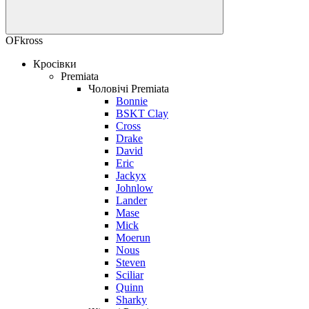
OFkross
Кросівки
Premiata
Чоловічі Premiata
Bonnie
BSKT Clay
Cross
Drake
David
Eric
Jackyx
Johnlow
Lander
Mase
Mick
Moerun
Nous
Steven
Sciliar
Quinn
Sharky