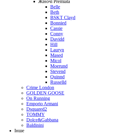
Жіночі Premiata
Belle
Beth
BSKT Clayd
Bonnied
Cassie
Conny
Davidd
Hill
Lauryn
Mased
Micol
Moerund
Stevend
Quinnd
Russelld
Crime London
GOLDEN GOOSE
On Running
Emporio Armani
Dsquared2
TOMMY
Dolce&Gabbana
Baldinini
Інше