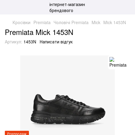
Кросівки
Premiata
Чоловічі Premiata
Mick
Mick 1453N
Premiata Mick 1453N
Артикул:
1453N
Написати відгук
Розпродаж