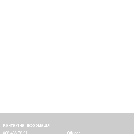
Контактна інформація
068 488-78-91
Ofkross