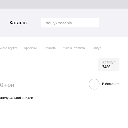
Каталог
ьного взуття
Кросівки
Premiata
Жіночі Premiata
Lauryn
Артикул
7486
0 грн
В бажання
опичувальної знижки