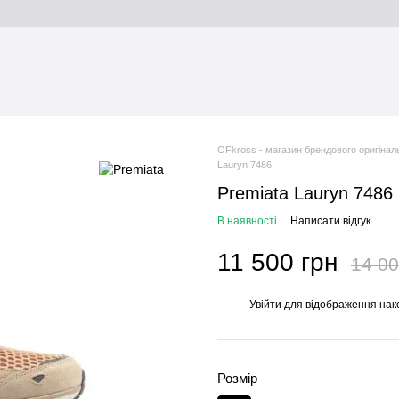
OFkross - магазин брендового оригінал
Lauryn 7486
Premiata Lauryn 7486
В наявності
Написати відгук
11 500 грн
14 00
Увійти
для відображення нак
%
Розмір