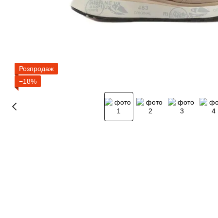
Розпродаж
−18%