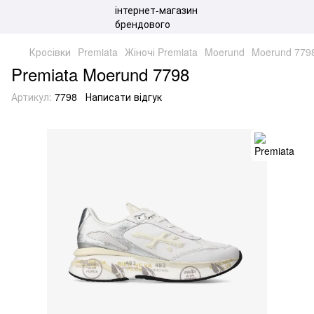
Кросівки
Premiata
Жіночі Premiata
Moerund
Moerund 779
Premiata Moerund 7798
Артикул:
7798
Написати відгук