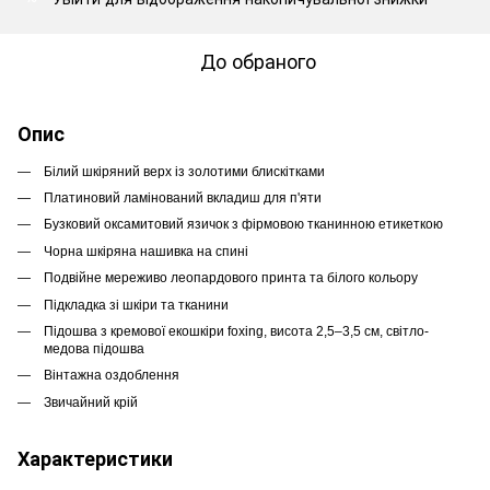
До обраного
Опис
Білий шкіряний верх із золотими блискітками
Платиновий ламінований вкладиш для п'яти
Бузковий оксамитовий язичок з фірмовою тканинною етикеткою
Чорна шкіряна нашивка на спині
Подвійне мереживо леопардового принта та білого кольору
Підкладка зі шкіри та тканини
Підошва з кремової екошкіри foxing, висота 2,5–3,5 см, світло-
медова підошва
Вінтажна оздоблення
Звичайний крій
Характеристики