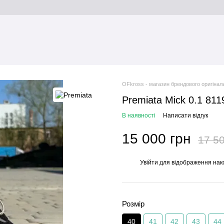
OFkross - магазин брендового оригінал
Premiata Mick 0.1 811
В наявності
Написати відгук
15 000 грн
17 50
Увійти
для відображення нак
%
Розмір
40
41
42
43
44