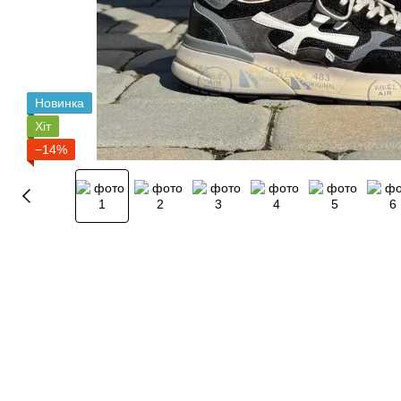
Новинка
Хіт
−14%