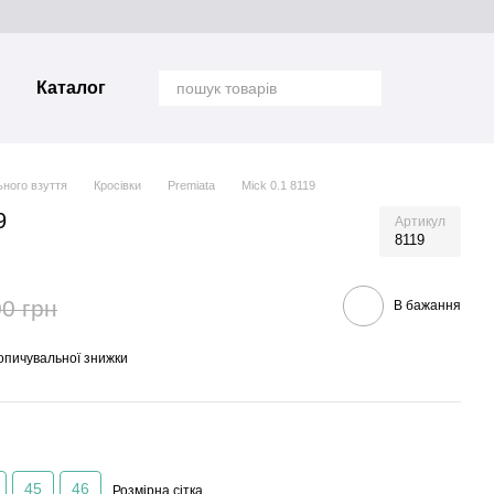
Каталог
ьного взуття
Кросівки
Premiata
Mick 0.1 8119
9
Артикул
8119
0 грн
В бажання
опичувальної знижки
45
46
Розмірна сітка